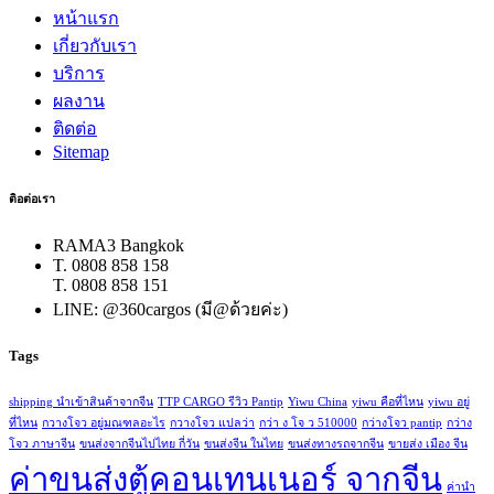
หน้าแรก
เกี่ยวกับเรา
บริการ
ผลงาน
ติดต่อ
Sitemap
ติอต่อเรา
RAMA3 Bangkok
T. 0808 858 158
T. 0808 858 151
LINE: @360cargos (มี@ด้วยค่ะ)
Tags
shipping นำเข้าสินค้าจากจีน
TTP CARGO รีวิว Pantip
Yiwu China
yiwu คือที่ไหน
yiwu อยู่
ที่ไหน
กวางโจว อยู่มณฑลอะไร
กวางโจว แปลว่า
กว่า ง โจ ว 510000
กว่างโจว pantip
กว่าง
โจว ภาษาจีน
ขนส่งจากจีนไปไทย กี่วัน
ขนส่งจีน ในไทย
ขนส่งทางรถจากจีน
ขายส่ง เมือง จีน
ค่าขนส่งตู้คอนเทนเนอร์ จากจีน
ค่านํา