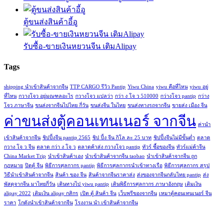
ตู้ขนส่งสินค้าอี้อู
รับซื้อ-ขายเงินหยวนจีน เติมAlipay
Tags
shipping นำเข้าสินค้าจากจีน
TTP CARGO รีวิว Pantip
Yiwu China
yiwu คือที่ไหน
yiwu อยู่
ที่ไหน
กวางโจว อยู่มณฑลอะไร
กวางโจว แปลว่า
กว่า ง โจ ว 510000
กว่างโจว pantip
กว่าง
โจว ภาษาจีน
ขนส่งจากจีนไปไทย กี่วัน
ขนส่งจีน ในไทย
ขนส่งทางรถจากจีน
ขายส่ง เมือง จีน
ค่าขนส่งตู้คอนเทนเนอร์ จากจีน
ค่านํา
เข้าสินค้าจากจีน
ชิปปิ้งจีน pantip 2565
ชิป ปิ้ง จีน กิโล ละ 25 บาท
ชิปปิ้งจีนไม่มีขั้นต่ำ
ตลาด
กวาง โจ ว จีน
ตลาด กว่า ง โจ ว
ตลาดค้าส่ง กวางโจว pantip
ทัวร์ ซื้อของจีน
ทัวร์แม่ค้าจีน
China Market Trip
นำเข้าสินค้าเอง
นําเข้าสินค้าจากจีน taobao
นําเข้าสินค้าจากจีน ถูก
กฎหมาย
ปิดตู้ จีน
พิธีการศุลกากร pantip
พิธีการศุลกากรนำเข้าทางเรือ
พิธีการศุลกากร สรุป
วิธีนําเข้าสินค้าจากจีน
สินค้า ของ จีน
สินค้าจากจีนราคาส่ง
ส่งของจากจีนกลับไทย pantip
ส่ง
พัสดุจากจีน มาไทยกี่วัน
เดินทางไป yiwu pantip
เดินพิธีการศุลกากร ภาษาอังกฤษ
เติมเงิน
alipay 2022
เติมเงิน alipay กสิกร
เปิด ตู้ สินค้า จีน
เว็บพรีของจากจีน
เหมาตู้คอนเทนเนอร์ จีน
ราคา
โกดังนําเข้าสินค้าจากจีน
โรงงาน นํา เข้าสินค้าจากจีน