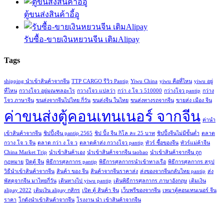
ตู้ขนส่งสินค้าอี้อู
รับซื้อ-ขายเงินหยวนจีน เติมAlipay
Tags
shipping นำเข้าสินค้าจากจีน
TTP CARGO รีวิว Pantip
Yiwu China
yiwu คือที่ไหน
yiwu อยู่
ที่ไหน
กวางโจว อยู่มณฑลอะไร
กวางโจว แปลว่า
กว่า ง โจ ว 510000
กว่างโจว pantip
กว่าง
โจว ภาษาจีน
ขนส่งจากจีนไปไทย กี่วัน
ขนส่งจีน ในไทย
ขนส่งทางรถจากจีน
ขายส่ง เมือง จีน
ค่าขนส่งตู้คอนเทนเนอร์ จากจีน
ค่านํา
เข้าสินค้าจากจีน
ชิปปิ้งจีน pantip 2565
ชิป ปิ้ง จีน กิโล ละ 25 บาท
ชิปปิ้งจีนไม่มีขั้นต่ำ
ตลาด
กวาง โจ ว จีน
ตลาด กว่า ง โจ ว
ตลาดค้าส่ง กวางโจว pantip
ทัวร์ ซื้อของจีน
ทัวร์แม่ค้าจีน
China Market Trip
นำเข้าสินค้าเอง
นําเข้าสินค้าจากจีน taobao
นําเข้าสินค้าจากจีน ถูก
กฎหมาย
ปิดตู้ จีน
พิธีการศุลกากร pantip
พิธีการศุลกากรนำเข้าทางเรือ
พิธีการศุลกากร สรุป
วิธีนําเข้าสินค้าจากจีน
สินค้า ของ จีน
สินค้าจากจีนราคาส่ง
ส่งของจากจีนกลับไทย pantip
ส่ง
พัสดุจากจีน มาไทยกี่วัน
เดินทางไป yiwu pantip
เดินพิธีการศุลกากร ภาษาอังกฤษ
เติมเงิน
alipay 2022
เติมเงิน alipay กสิกร
เปิด ตู้ สินค้า จีน
เว็บพรีของจากจีน
เหมาตู้คอนเทนเนอร์ จีน
ราคา
โกดังนําเข้าสินค้าจากจีน
โรงงาน นํา เข้าสินค้าจากจีน