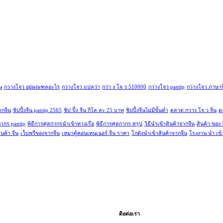
น
กวางโจว อยู่มณฑลอะไร
กวางโจว แปลว่า
กว่า ง โจ ว 510000
กว่างโจว pantip
กว่างโจว ภาษาจ
ากจีน
ชิปปิ้งจีน pantip 2565
ชิป ปิ้ง จีน กิโล ละ 25 บาท
ชิปปิ้งจีนไม่มีขั้นต่ำ
ตลาด กวาง โจ ว จีน
ต
กากร pantip
พิธีการศุลกากรนำเข้าทางเรือ
พิธีการศุลกากร สรุป
วิธีนําเข้าสินค้าจากจีน
สินค้า ของ 
สินค้า จีน
เว็บพรีของจากจีน
เหมาตู้คอนเทนเนอร์ จีน ราคา
โกดังนําเข้าสินค้าจากจีน
โรงงาน นํา เข้
ติอต่อเรา