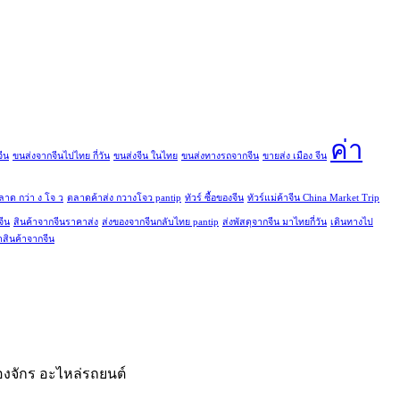
ค่า
ีน
ขนส่งจากจีนไปไทย กี่วัน
ขนส่งจีน ในไทย
ขนส่งทางรถจากจีน
ขายส่ง เมือง จีน
ลาด กว่า ง โจ ว
ตลาดค้าส่ง กวางโจว pantip
ทัวร์ ซื้อของจีน
ทัวร์แม่ค้าจีน China Market Trip
จีน
สินค้าจากจีนราคาส่ง
ส่งของจากจีนกลับไทย pantip
ส่งพัสดุจากจีน มาไทยกี่วัน
เดินทางไป
าสินค้าจากจีน
ื่องจักร อะไหล่รถยนต์