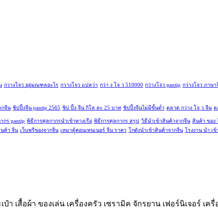
น
กวางโจว อยู่มณฑลอะไร
กวางโจว แปลว่า
กว่า ง โจ ว 510000
กว่างโจว pantip
กว่างโจว ภาษาจ
ากจีน
ชิปปิ้งจีน pantip 2565
ชิป ปิ้ง จีน กิโล ละ 25 บาท
ชิปปิ้งจีนไม่มีขั้นต่ำ
ตลาด กวาง โจ ว จีน
ต
กากร pantip
พิธีการศุลกากรนำเข้าทางเรือ
พิธีการศุลกากร สรุป
วิธีนําเข้าสินค้าจากจีน
สินค้า ของ 
สินค้า จีน
เว็บพรีของจากจีน
เหมาตู้คอนเทนเนอร์ จีน ราคา
โกดังนําเข้าสินค้าจากจีน
โรงงาน นํา เข้
ป๋า เสื้อผ้า ของเล่น เครื่องครัว เซรามิค จักรยาน เฟอร์นิเจอร์ เคร