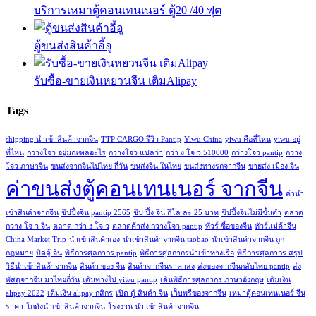
บริการเหมาตู้คอนเทนเนอร์ ตู้20 /40 ฟุต
ตู้ขนส่งสินค้าอี้อู
รับซื้อ-ขายเงินหยวนจีน เติมAlipay
Tags
shipping นำเข้าสินค้าจากจีน
TTP CARGO รีวิว Pantip
Yiwu China
yiwu คือที่ไหน
yiwu อยู่
ที่ไหน
กวางโจว อยู่มณฑลอะไร
กวางโจว แปลว่า
กว่า ง โจ ว 510000
กว่างโจว pantip
กว่าง
โจว ภาษาจีน
ขนส่งจากจีนไปไทย กี่วัน
ขนส่งจีน ในไทย
ขนส่งทางรถจากจีน
ขายส่ง เมือง จีน
ค่าขนส่งตู้คอนเทนเนอร์ จากจีน
ค่านํา
เข้าสินค้าจากจีน
ชิปปิ้งจีน pantip 2565
ชิป ปิ้ง จีน กิโล ละ 25 บาท
ชิปปิ้งจีนไม่มีขั้นต่ำ
ตลาด
กวาง โจ ว จีน
ตลาด กว่า ง โจ ว
ตลาดค้าส่ง กวางโจว pantip
ทัวร์ ซื้อของจีน
ทัวร์แม่ค้าจีน
China Market Trip
นำเข้าสินค้าเอง
นําเข้าสินค้าจากจีน taobao
นําเข้าสินค้าจากจีน ถูก
กฎหมาย
ปิดตู้ จีน
พิธีการศุลกากร pantip
พิธีการศุลกากรนำเข้าทางเรือ
พิธีการศุลกากร สรุป
วิธีนําเข้าสินค้าจากจีน
สินค้า ของ จีน
สินค้าจากจีนราคาส่ง
ส่งของจากจีนกลับไทย pantip
ส่ง
พัสดุจากจีน มาไทยกี่วัน
เดินทางไป yiwu pantip
เดินพิธีการศุลกากร ภาษาอังกฤษ
เติมเงิน
alipay 2022
เติมเงิน alipay กสิกร
เปิด ตู้ สินค้า จีน
เว็บพรีของจากจีน
เหมาตู้คอนเทนเนอร์ จีน
ราคา
โกดังนําเข้าสินค้าจากจีน
โรงงาน นํา เข้าสินค้าจากจีน