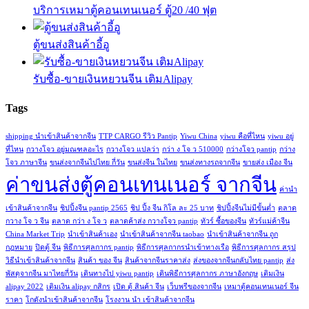
บริการเหมาตู้คอนเทนเนอร์ ตู้20 /40 ฟุต
ตู้ขนส่งสินค้าอี้อู
รับซื้อ-ขายเงินหยวนจีน เติมAlipay
Tags
shipping นำเข้าสินค้าจากจีน
TTP CARGO รีวิว Pantip
Yiwu China
yiwu คือที่ไหน
yiwu อยู่
ที่ไหน
กวางโจว อยู่มณฑลอะไร
กวางโจว แปลว่า
กว่า ง โจ ว 510000
กว่างโจว pantip
กว่าง
โจว ภาษาจีน
ขนส่งจากจีนไปไทย กี่วัน
ขนส่งจีน ในไทย
ขนส่งทางรถจากจีน
ขายส่ง เมือง จีน
ค่าขนส่งตู้คอนเทนเนอร์ จากจีน
ค่านํา
เข้าสินค้าจากจีน
ชิปปิ้งจีน pantip 2565
ชิป ปิ้ง จีน กิโล ละ 25 บาท
ชิปปิ้งจีนไม่มีขั้นต่ำ
ตลาด
กวาง โจ ว จีน
ตลาด กว่า ง โจ ว
ตลาดค้าส่ง กวางโจว pantip
ทัวร์ ซื้อของจีน
ทัวร์แม่ค้าจีน
China Market Trip
นำเข้าสินค้าเอง
นําเข้าสินค้าจากจีน taobao
นําเข้าสินค้าจากจีน ถูก
กฎหมาย
ปิดตู้ จีน
พิธีการศุลกากร pantip
พิธีการศุลกากรนำเข้าทางเรือ
พิธีการศุลกากร สรุป
วิธีนําเข้าสินค้าจากจีน
สินค้า ของ จีน
สินค้าจากจีนราคาส่ง
ส่งของจากจีนกลับไทย pantip
ส่ง
พัสดุจากจีน มาไทยกี่วัน
เดินทางไป yiwu pantip
เดินพิธีการศุลกากร ภาษาอังกฤษ
เติมเงิน
alipay 2022
เติมเงิน alipay กสิกร
เปิด ตู้ สินค้า จีน
เว็บพรีของจากจีน
เหมาตู้คอนเทนเนอร์ จีน
ราคา
โกดังนําเข้าสินค้าจากจีน
โรงงาน นํา เข้าสินค้าจากจีน