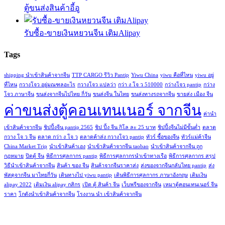
ตู้ขนส่งสินค้าอี้อู
รับซื้อ-ขายเงินหยวนจีน เติมAlipay
Tags
shipping นำเข้าสินค้าจากจีน
TTP CARGO รีวิว Pantip
Yiwu China
yiwu คือที่ไหน
yiwu อยู่
ที่ไหน
กวางโจว อยู่มณฑลอะไร
กวางโจว แปลว่า
กว่า ง โจ ว 510000
กว่างโจว pantip
กว่าง
โจว ภาษาจีน
ขนส่งจากจีนไปไทย กี่วัน
ขนส่งจีน ในไทย
ขนส่งทางรถจากจีน
ขายส่ง เมือง จีน
ค่าขนส่งตู้คอนเทนเนอร์ จากจีน
ค่านํา
เข้าสินค้าจากจีน
ชิปปิ้งจีน pantip 2565
ชิป ปิ้ง จีน กิโล ละ 25 บาท
ชิปปิ้งจีนไม่มีขั้นต่ำ
ตลาด
กวาง โจ ว จีน
ตลาด กว่า ง โจ ว
ตลาดค้าส่ง กวางโจว pantip
ทัวร์ ซื้อของจีน
ทัวร์แม่ค้าจีน
China Market Trip
นำเข้าสินค้าเอง
นําเข้าสินค้าจากจีน taobao
นําเข้าสินค้าจากจีน ถูก
กฎหมาย
ปิดตู้ จีน
พิธีการศุลกากร pantip
พิธีการศุลกากรนำเข้าทางเรือ
พิธีการศุลกากร สรุป
วิธีนําเข้าสินค้าจากจีน
สินค้า ของ จีน
สินค้าจากจีนราคาส่ง
ส่งของจากจีนกลับไทย pantip
ส่ง
พัสดุจากจีน มาไทยกี่วัน
เดินทางไป yiwu pantip
เดินพิธีการศุลกากร ภาษาอังกฤษ
เติมเงิน
alipay 2022
เติมเงิน alipay กสิกร
เปิด ตู้ สินค้า จีน
เว็บพรีของจากจีน
เหมาตู้คอนเทนเนอร์ จีน
ราคา
โกดังนําเข้าสินค้าจากจีน
โรงงาน นํา เข้าสินค้าจากจีน